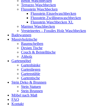
Beton Waschbecken
Terrazzo Waschbecken
Flussstein Waschbecken
Flussstein Einzelwaschbecken
Flussstein Zwillingswaschbecken
Flussstein Waschbecken XL
Marmor Waschbecken
Versteinertes – Fossiles Holz Waschbecken
Badewannen
Massivholztische
Baumscheiben
Design Tische
Couch & Beistelltische
Altholz
Gartenmöbel
Gartenbänke
Gartenliegen
Gartenstühle
Gartentische
Stein Deko & Brunnen
Stein Statuen
Stein Brunnen
Möbel nach Maß
FAQ
Kontakt