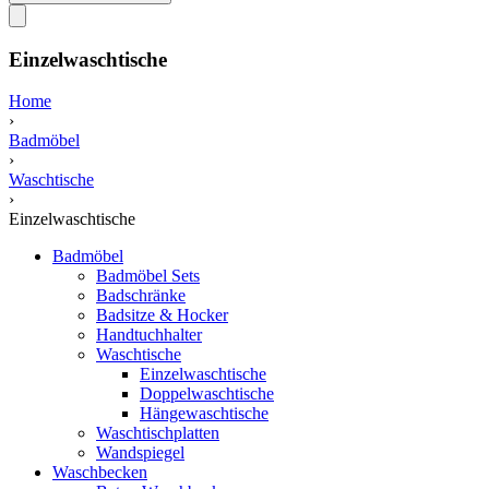
Einzelwaschtische
Home
›
Badmöbel
›
Waschtische
›
Einzelwaschtische
Badmöbel
Badmöbel Sets
Badschränke
Badsitze & Hocker
Handtuchhalter
Waschtische
Einzelwaschtische
Doppelwaschtische
Hängewaschtische
Waschtischplatten
Wandspiegel
Waschbecken