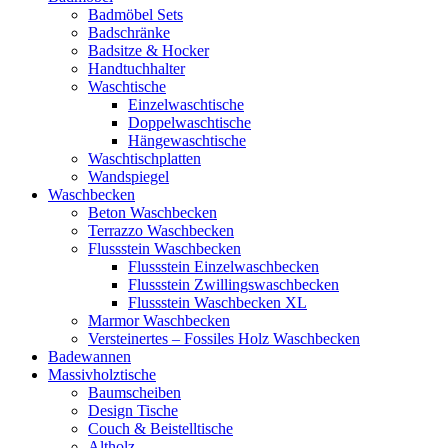
Badmöbel Sets
Badschränke
Badsitze & Hocker
Handtuchhalter
Waschtische
Einzelwaschtische
Doppelwaschtische
Hängewaschtische
Waschtischplatten
Wandspiegel
Waschbecken
Beton Waschbecken
Terrazzo Waschbecken
Flussstein Waschbecken
Flussstein Einzelwaschbecken
Flussstein Zwillingswaschbecken
Flussstein Waschbecken XL
Marmor Waschbecken
Versteinertes – Fossiles Holz Waschbecken
Badewannen
Massivholztische
Baumscheiben
Design Tische
Couch & Beistelltische
Altholz