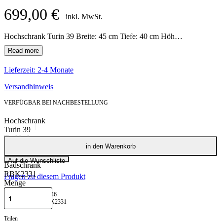
699,00
€
inkl. MwSt.
Hochschrank Turin 39 Breite: 45 cm Tiefe: 40 cm Höhe: 185 cm Lieferzeit 2-5 werktage
Lieferzeit:
2-4 Monate
Versandhinweis
VERFÜGBAR BEI NACHBESTELLUNG
Hochschrank
Turin 39
Teakholz
in den Warenkorb
Badezimmer
Hochschrank
Auf die Wunschliste
Badschrank
RBK2331
Fragen zu diesem Produkt
Menge
GTIN: 788400330346
RBK2331
Teilen