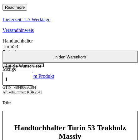
Lieferzeit:
1-5 Werktage
Versandhinweis
Handtuchhalter
Turin53
Badezimmer
in den Warenkorb
Teakholz 50cm
RBK2345
Auf die Wunschliste
Menge
Fragen zu diesem Produkt
GTIN: 788400330384
RBK2345
Teilen
Handtuchhalter Turin 53 Teakholz
Massiv