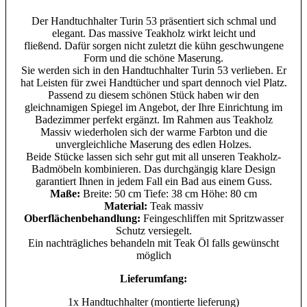
Der Handtuchhalter Turin 53 präsentiert sich schmal und
elegant. Das massive Teakholz wirkt leicht und
fließend. Dafür sorgen nicht zuletzt die kühn geschwungene
Form und die schöne Maserung.
Sie werden sich in den Handtuchhalter
Turin 53
verlieben. Er
hat Leisten für zwei Handtücher und spart dennoch viel Platz.
Passend zu diesem schönen Stück haben wir den
gleichnamigen Spiegel im Angebot, der Ihre Einrichtung im
Badezimmer perfekt ergänzt. Im Rahmen aus Teakholz
Massiv wiederholen sich der warme Farbton und die
unvergleichliche Maserung des edlen Holzes.
Beide Stücke lassen sich sehr gut mit all unseren Teakholz-
Badmöbeln kombinieren. Das durchgängig klare Design
garantiert Ihnen in jedem Fall ein Bad aus einem Guss.
Maße:
Breite: 50 cm Tiefe: 38 cm Höhe: 80 cm
Material:
Teak massiv
Oberflächenbehandlung:
Feingeschliffen mit Spritzwasser
Schutz versiegelt.
Ein nachträgliches behandeln mit Teak Öl falls gewünscht
möglich
Lieferumfang:
1x Handtuchhalter (montierte lieferung)