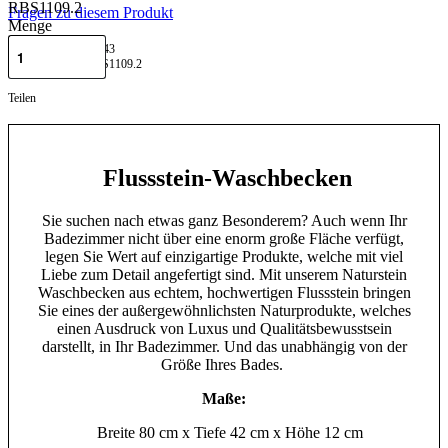
RBS1109.2
Fragen zu diesem Produkt
Menge
GTIN: 788400334443
RBS1109.2
Teilen
Flussstein-Waschbecken
Sie suchen nach etwas ganz Besonderem? Auch wenn Ihr
Badezimmer nicht über eine enorm große Fläche verfügt,
legen Sie Wert auf einzigartige Produkte, welche mit viel
Liebe zum Detail angefertigt sind. Mit unserem Naturstein
Waschbecken aus echtem, hochwertigen Flussstein bringen
Sie eines der außergewöhnlichsten Naturprodukte, welches
einen Ausdruck von Luxus und Qualitätsbewusstsein
darstellt, in Ihr Badezimmer. Und das unabhängig von der
Größe Ihres Bades.
Maße:
Breite 80 cm x Tiefe 42 cm x Höhe 12 cm