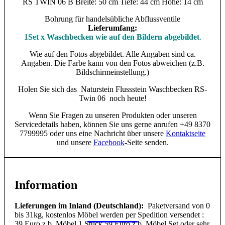
RS TWIN 06 B Breite: 50 cm Tiefe: 44 cm Höhe: 14 cm
Bohrung für handelsübliche Abflussventile
Lieferumfang:
1Set x Waschbecken wie auf den Bildern abgebildet
.
Wie auf den Fotos abgebildet. Alle Angaben sind ca.
Angaben. Die Farbe kann von den Fotos abweichen (z.B.
Bildschirmeinstellung.)
Holen Sie sich das Naturstein Flussstein Waschbecken RS-
Twin 06 noch heute!
Wenn Sie Fragen zu unseren Produkten oder unseren
Servicedetails haben, können Sie uns gerne anrufen +49 8370
7799995 oder uns eine Nachricht über unsere
Kontaktseite
und unsere
Facebook
-Seite senden.
Information
Lieferungen im Inland (Deutschland):
Paketversand von 0
bis 31kg, kostenlos Möbel werden per Spedition versendet :
39 Euro z.b. Möbel 1 Stück 59 Euro z.b. Möbel Set oder sehr