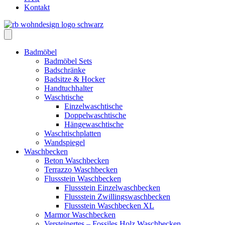
Kontakt
Badmöbel
Badmöbel Sets
Badschränke
Badsitze & Hocker
Handtuchhalter
Waschtische
Einzelwaschtische
Doppelwaschtische
Hängewaschtische
Waschtischplatten
Wandspiegel
Waschbecken
Beton Waschbecken
Terrazzo Waschbecken
Flussstein Waschbecken
Flussstein Einzelwaschbecken
Flussstein Zwillingswaschbecken
Flussstein Waschbecken XL
Marmor Waschbecken
Versteinertes – Fossiles Holz Waschbecken