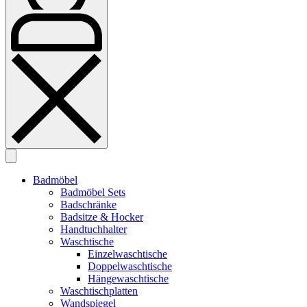
Badmöbel
Badmöbel Sets
Badschränke
Badsitze & Hocker
Handtuchhalter
Waschtische
Einzelwaschtische
Doppelwaschtische
Hängewaschtische
Waschtischplatten
Wandspiegel