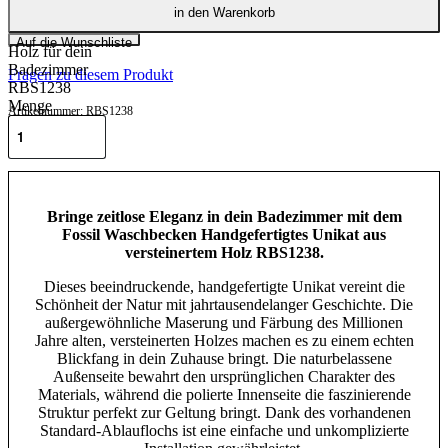
in den Warenkorb
Unikat aus
versteinertem
Auf die Wunschliste
Holz für dein
Badezimmer
Fragen zu diesem Produkt
RBS1238
Menge
RBS1238
Teilen
Bringe zeitlose Eleganz in dein Badezimmer mit dem
Fossil Waschbecken Handgefertigtes Unikat aus
versteinertem Holz RBS1238.
Dieses beeindruckende, handgefertigte Unikat vereint die
Schönheit der Natur mit jahrtausendelanger Geschichte. Die
außergewöhnliche Maserung und Färbung des Millionen
Jahre alten, versteinerten Holzes machen es zu einem echten
Blickfang in dein Zuhause bringt. Die naturbelassene
Außenseite bewahrt den ursprünglichen Charakter des
Materials, während die polierte Innenseite die faszinierende
Struktur perfekt zur Geltung bringt. Dank des vorhandenen
Standard-Ablauflochs ist eine einfache und unkomplizierte